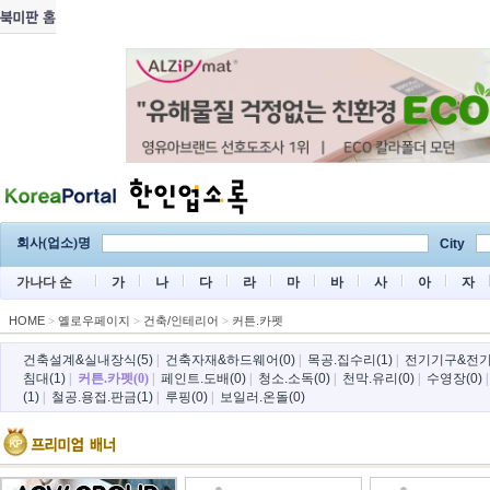
회사(업소)명
City
가나다 순
가
나
다
라
마
바
사
아
자
HOME
>
옐로우페이지
>
건축/인테리어
>
커튼.카펫
건축설계&실내장식(5)
|
건축자재&하드웨어(0)
|
목공.집수리(1)
|
전기기구&전기
침대(1)
|
커튼.카펫(0)
|
페인트.도배(0)
|
청소.소독(0)
|
천막.유리(0)
|
수영장(0)
(1)
|
철공.용접.판금(1)
|
루핑(0)
|
보일러.온돌(0)