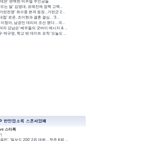
 데몬' 완벽한 비주얼 주인공들
 뜨는 달’ 김영대, 표예진에 깜짝 고백...
거란전쟁’ 최수종 본격 등장...거란군 2...
대첩' 로운, 조이현과 결혼 결심…'3...
' 이청아, 남궁민 데리러 조선 왔다…극...
여자 강남순' 배우들의 굿바이 메시지 & ...
·박규영, 학교 밖 데이트 포착 '오늘도 ...
ve 스타톡
기
골든', '빌보드 200' 2위 데뷔…첫주 K팝 ...