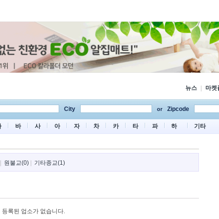
뉴스
|
마켓
City
Zipcode
or
마
바
사
아
자
차
카
타
파
하
기타
|
원불교(0)
|
기타종교(1)
등록된 업소가 없습니다.