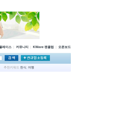
플레이스
|
커뮤니티
|
KWave 팬클럽
|
오픈보드
추천키워드
한식
,
여행