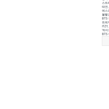
스트레
태연,
에스파
볼빨간
BTS 
트레저
ITZ
'하이
BTS