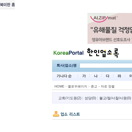
회사(업소)명
가나다 순
가
나
다
라
HOME
>
옐로우페이지
>
종교
>
자로 정렬
교회/기도원(2)
|
성당(0)
|
불교/절/사찰/사원(0)