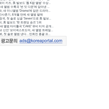
이 키즈, 美 빌보드 '톱 K팝 앨범' 수상...
 새 앨범 수록곡 '번 잇 다운'에 담아낸 ...
, 새 미니앨범 'Drama'에 담은 드라마...
사춘기, 8개월 만에 새 앨범 발매
정국, 첫 솔로 싱글 'Seven'으로 美 빌보...
, 美 빌보드 '핫 트렌딩 송즈' 1위
Y, 새 앨범 타이틀곡 'CAKE' 뮤비 티저 공개...
브 신인' 보이넥스트도어, 새 앨범 트레일...
 뷔, 첫 솔로 앨범 낸다…민희진 총괄 프...