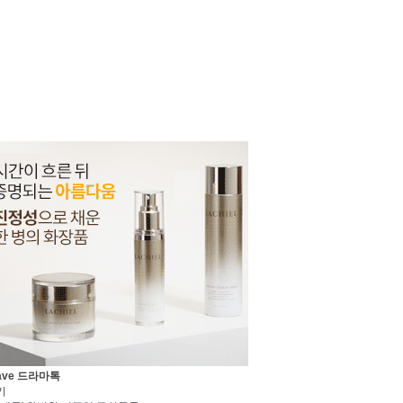
ave 드라마톡
기