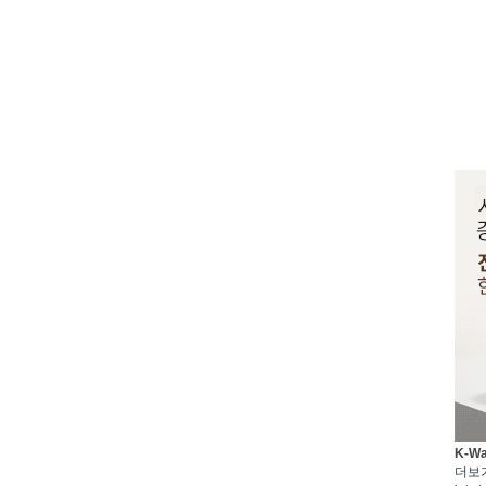
K-W
더보