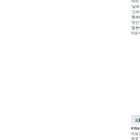
'마이
‘낮에
‘고려
'혼례
'연인
'힘쎈
차은우
KWa
더보
정국 '