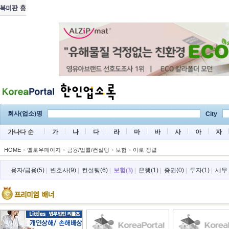
회사(업소)명
City
가나다 순
가
나
다
라
마
바
사
아
자
HOME
>
옐로우페이지
>
금융/법률/컨설팅
>
보험
>
아로 정렬
융자/금융(5)
|
변호사(9)
|
컨설팅(6)
|
보험(3)
|
은행(1)
|
증권(0)
|
투자(1)
|
세무.