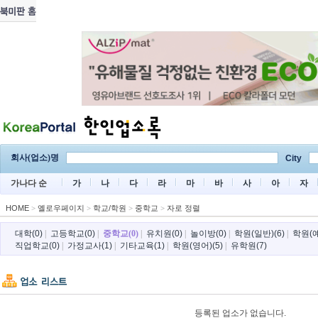
회사(업소)명
City
가나다 순
가
나
다
라
마
바
사
아
자
HOME
>
옐로우페이지
>
학교/학원
>
중학교
>
자로 정렬
대학(0)
|
고등학교(0)
|
중학교(0)
|
유치원(0)
|
놀이방(0)
|
학원(일반)(6)
|
학원(예
직업학교(0)
|
가정교사(1)
|
기타교육(1)
|
학원(영어)(5)
|
유학원(7)
등록된 업소가 없습니다.