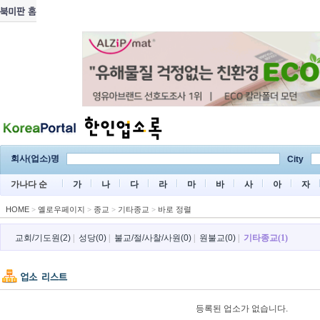
회사(업소)명
City
가나다 순
가
나
다
라
마
바
사
아
자
HOME
>
옐로우페이지
>
종교
>
기타종교
>
바로 정렬
교회/기도원(2)
|
성당(0)
|
불교/절/사찰/사원(0)
|
원불교(0)
|
기타종교(1)
등록된 업소가 없습니다.