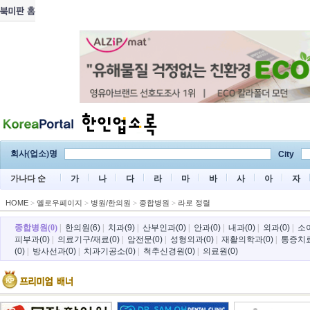
회사(업소)명
City
가나다 순
가
나
다
라
마
바
사
아
자
HOME
>
옐로우페이지
>
병원/한의원
>
종합병원
>
라로 정렬
종합병원(0)
|
한의원(6)
|
치과(9)
|
산부인과(0)
|
안과(0)
|
내과(0)
|
외과(0)
|
소아
피부과(0)
|
의료기구/재료(0)
|
암전문(0)
|
성형외과(0)
|
재활의학과(0)
|
통증치료
(0)
|
방사선과(0)
|
치과기공소(0)
|
척추신경원(0)
|
의료원(0)