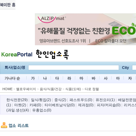
회사(업소)명
City
가나다 순
가
나
다
라
마
바
사
아
자
HOME
>
옐로우페이지
>
음식/식품/건강
>
식품(도매)
>
다로 정렬
한식전문(29)
|
일식/횟집(2)
|
중식(2)
|
패스트푸드(0)
|
퓨전요리(1)
|
배달전문점(
(1)
|
마켓(2)
|
카페(0)
|
타이베트남식당(0)
|
제과점(0)
|
피자/커피숍(0)
|
리커스토
(과일.생선)(4)
|
유흥업소(0)