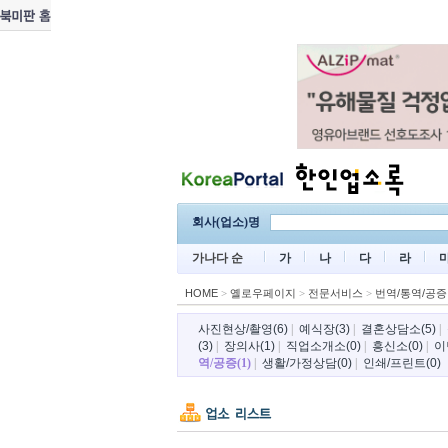
회사(업소)명
가나다 순
가
나
다
라
HOME
>
옐로우페이지
>
전문서비스
>
번역/통역/공증
사진현상/촬영(6)
|
예식장(3)
|
결혼상담소(5)
|
(3)
|
장의사(1)
|
직업소개소(0)
|
흥신소(0)
|
이
역/공증(1)
|
생활/가정상담(0)
|
인쇄/프린트(0)