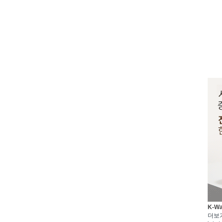
K-W
더보