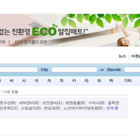
뉴스
|
마켓
City
Zipcode
or
마
바
사
아
자
차
카
타
파
하
기타
>
나로 정렬
옷수선(0)
|
세탁장비(0)
|
보안경비(1)
|
애완동물(0)
|
수의사(0)
|
철학관
민유학(11)
|
소방설치(0)
|
전당포(0)
|
노인데이케어/양로원(0)
|
번역/통