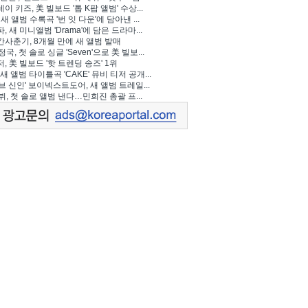
이 키즈, 美 빌보드 '톱 K팝 앨범' 수상...
 새 앨범 수록곡 '번 잇 다운'에 담아낸 ...
, 새 미니앨범 'Drama'에 담은 드라마...
사춘기, 8개월 만에 새 앨범 발매
정국, 첫 솔로 싱글 'Seven'으로 美 빌보...
, 美 빌보드 '핫 트렌딩 송즈' 1위
Y, 새 앨범 타이틀곡 'CAKE' 뮤비 티저 공개...
브 신인' 보이넥스트도어, 새 앨범 트레일...
 뷔, 첫 솔로 앨범 낸다…민희진 총괄 프...