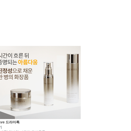
ave 드라마톡
기