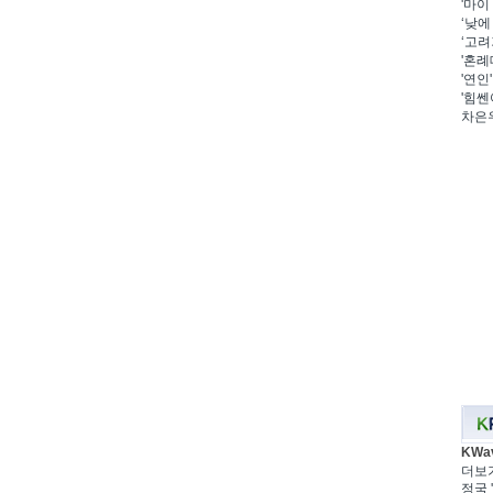
'마이
‘낮에
‘고려
'혼례
'연인
'힘쎈
차은우
KWa
더보
정국 '