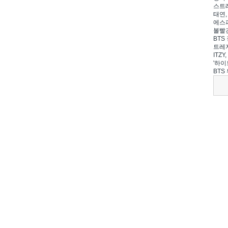
스트레
태연,
에스파
볼빨간
BTS 
트레저
ITZ
'하이
BTS