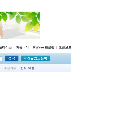
플레이스
|
커뮤니티
|
KWave 팬클럽
|
오픈보드
추천키워드
한식
,
여행