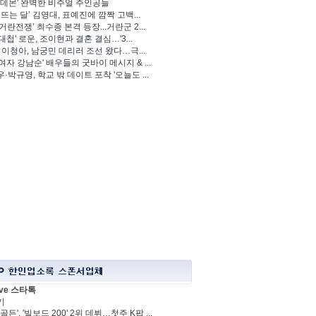
 데몬' 완벽한 비주얼 주인공들
 뜨는 달’ 김영대, 표예진에 깜짝 고백...
거란전쟁’ 최수종 본격 등장...거란군 2...
대첩' 로운, 조이현과 결혼 결심…'3...
' 이청아, 남궁민 데리러 조선 왔다…극...
여자 강남순' 배우들의 굿바이 메시지 & ...
·박규영, 학교 밖 데이트 포착 '오늘도 ...
ve 스타톡
기
골든', '빌보드 200' 2위 데뷔…첫주 K팝 ...