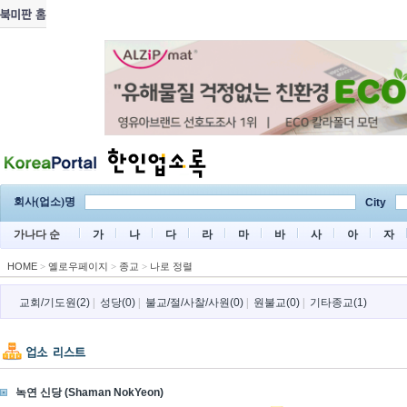
회사(업소)명
City
가나다 순
가
나
다
라
마
바
사
아
자
HOME
>
옐로우페이지
>
종교
>
나로 정렬
교회/기도원(2)
|
성당(0)
|
불교/절/사찰/사원(0)
|
원불교(0)
|
기타종교(1)
녹연 신당 (Shaman NokYeon)