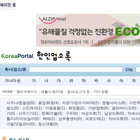
회사(업소)명
City
가나다 순
가
나
다
라
마
바
사
아
자
HOME
>
옐로우페이지
>
생활/쇼핑/미용
>
열쇠/금고/도장
>
기타 정렬
사우나/찜질방(0)
|
꽃집/화원(4)
|
자판기/정수기/비데(2)
|
렌탈서비스(0)
|
가전주
발소(0)
|
스킨케어(1)
|
미용용품(1)
|
화장품(2)
|
가방/잡화(0)
|
음반/비디오(0)
|
기(0)
|
사무기기(1)
|
한복/이불(0)
|
구두(0)
|
여성의류(7)
|
남성의류(0)
|
악세사리
틀/다리미/보일러(0)
|
택배(2)
|
심부름센터(0)
|
의류도매(1)
|
자바의류(0)
|
이사(
가발/모발관리(0)
|
청소대행(0)