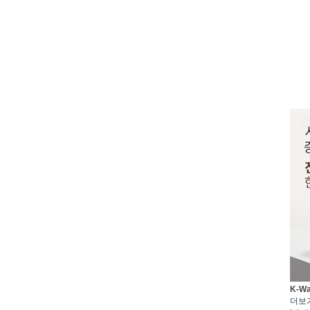
K-W
더보