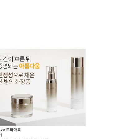
ave 드라마톡
기