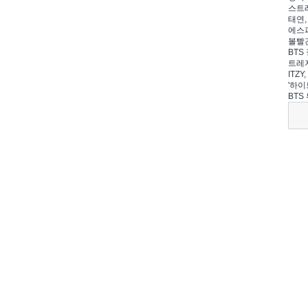
스트레
태연,
에스파
볼빨간
BTS 
트레저
ITZ
'하이
BTS