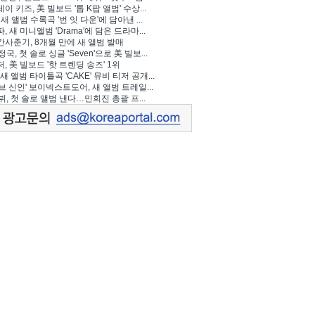
이 키즈, 美 빌보드 '톱 K팝 앨범' 수상...
 새 앨범 수록곡 '번 잇 다운'에 담아낸 ...
, 새 미니앨범 'Drama'에 담은 드라마...
사춘기, 8개월 만에 새 앨범 발매
정국, 첫 솔로 싱글 'Seven'으로 美 빌보...
, 美 빌보드 '핫 트렌딩 송즈' 1위
Y, 새 앨범 타이틀곡 'CAKE' 뮤비 티저 공개...
브 신인' 보이넥스트도어, 새 앨범 트레일...
 뷔, 첫 솔로 앨범 낸다…민희진 총괄 프...