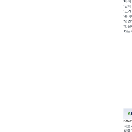
'마이
‘낮에
‘고려
'혼례
'연인
'힘쎈
차은우
KWa
더보
정국 '