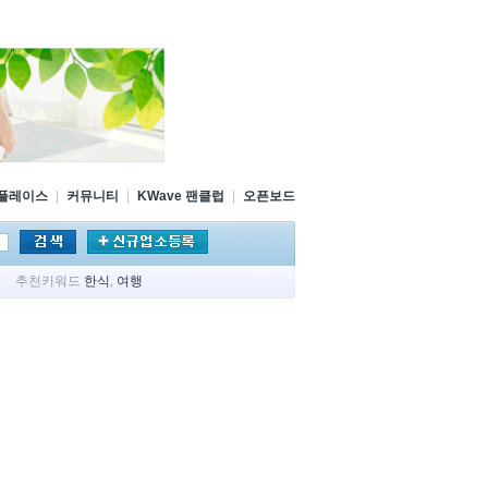
플레이스
|
커뮤니티
|
KWave 팬클럽
|
오픈보드
추천키워드
한식
,
여행