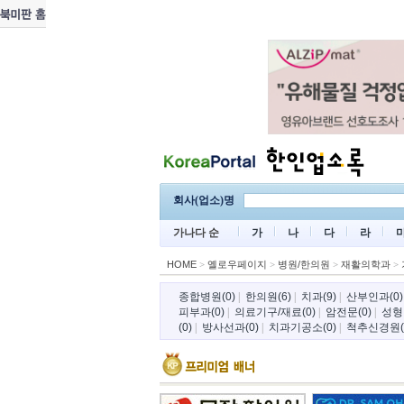
회사(업소)명
가나다 순
가
나
다
라
HOME
>
옐로우페이지
>
병원/한의원
>
재활의학과
>
종합병원(0)
|
한의원(6)
|
치과(9)
|
산부인과(0)
피부과(0)
|
의료기구/재료(0)
|
암전문(0)
|
성형
(0)
|
방사선과(0)
|
치과기공소(0)
|
척추신경원(