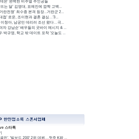
 데몬' 완벽한 비주얼 주인공들
 뜨는 달’ 김영대, 표예진에 깜짝 고백...
거란전쟁’ 최수종 본격 등장...거란군 2...
대첩' 로운, 조이현과 결혼 결심…'3...
' 이청아, 남궁민 데리러 조선 왔다…극...
여자 강남순' 배우들의 굿바이 메시지 & ...
·박규영, 학교 밖 데이트 포착 '오늘도 ...
ve 스타톡
기
골든', '빌보드 200' 2위 데뷔…첫주 K팝 ...