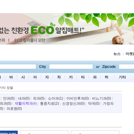
뉴스
|
마켓
City
Zipcode
or
마
바
사
아
자
차
카
타
파
하
기타
기타 정렬
|
안과(0)
|
내과(0)
|
외과(0)
|
소아과(1)
|
이비인후과(0)
|
비뇨기과(0)
|
외과(0)
|
재활의학과(0)
|
통증치료(2)
|
신경정신과(0)
|
약국(0)
|
가정의
0)
|
의료원(0)