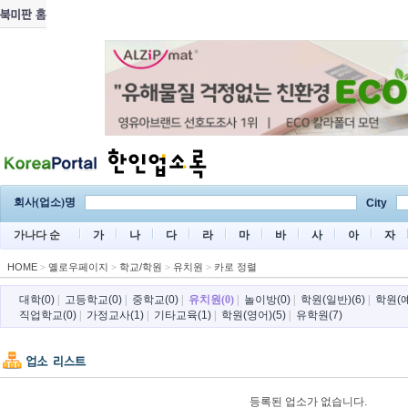
회사(업소)명
City
가나다 순
가
나
다
라
마
바
사
아
자
HOME
>
옐로우페이지
>
학교/학원
>
유치원
>
카로 정렬
대학(0)
|
고등학교(0)
|
중학교(0)
|
유치원(0)
|
놀이방(0)
|
학원(일반)(6)
|
학원(예
직업학교(0)
|
가정교사(1)
|
기타교육(1)
|
학원(영어)(5)
|
유학원(7)
등록된 업소가 없습니다.