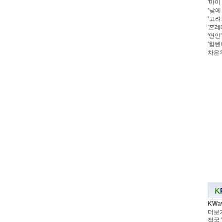
'마이
‘낮에
‘고려
'혼례
'연인
'힘쎈
차은우
KWa
더보
정국 '