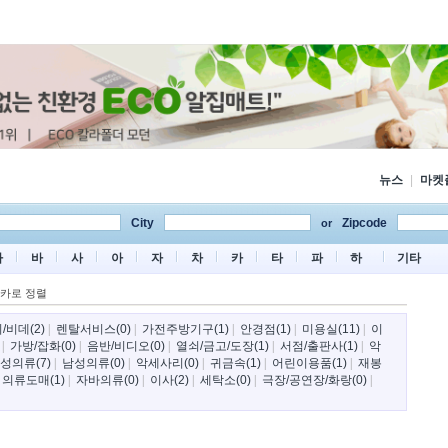
뉴스
|
마켓
City
Zipcode
or
마
바
사
아
자
차
카
타
파
하
기타
카로 정렬
비데(2)
|
렌탈서비스(0)
|
가전주방기구(1)
|
안경점(1)
|
미용실(11)
|
이
|
가방/잡화(0)
|
음반/비디오(0)
|
열쇠/금고/도장(1)
|
서점/출판사(1)
|
악
성의류(7)
|
남성의류(0)
|
악세사리(0)
|
귀금속(1)
|
어린이용품(1)
|
재봉
|
의류도매(1)
|
자바의류(0)
|
이사(2)
|
세탁소(0)
|
극장/공연장/화랑(0)
|