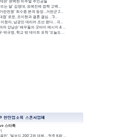
 데몬' 완벽한 비주얼 주인공들
 뜨는 달’ 김영대, 표예진에 깜짝 고백...
거란전쟁’ 최수종 본격 등장...거란군 2...
대첩' 로운, 조이현과 결혼 결심…'3...
' 이청아, 남궁민 데리러 조선 왔다…극...
여자 강남순' 배우들의 굿바이 메시지 & ...
·박규영, 학교 밖 데이트 포착 '오늘도 ...
ve 스타톡
기
골든', '빌보드 200' 2위 데뷔…첫주 K팝 ...