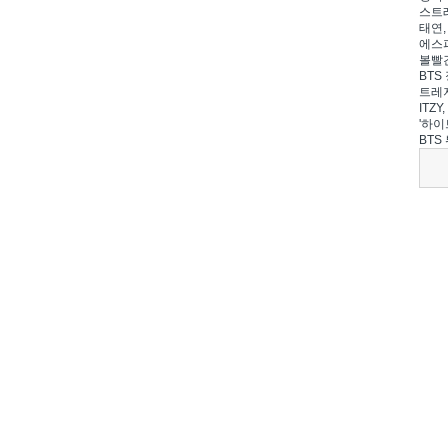
스트레
태연,
에스파
볼빨간
BTS 
트레저
ITZ
'하이
BTS