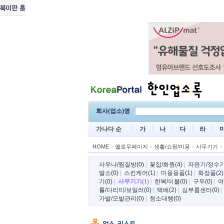
회사(업소)명
가나다 순
가
나
다
라
HOME
>
옐로우페이지
>
생활/쇼핑/미용
>
사무기기
>
사우나/찜질방(0)
|
꽃집/화원(4)
|
자판기/정수기/
발소(0)
|
스킨케어(1)
|
미용용품(1)
|
화장품(2)
기(0)
|
사무기기(1)
|
한복/이불(0)
|
구두(0)
|
여
틀/다리미/보일러(0)
|
택배(2)
|
심부름센터(0)
가발/모발관리(0)
|
청소대행(0)