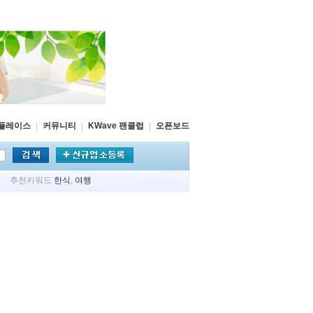
플레이스
|
커뮤니티
|
KWave 팬클럽
|
오픈보드
추천키워드
한식
,
여행