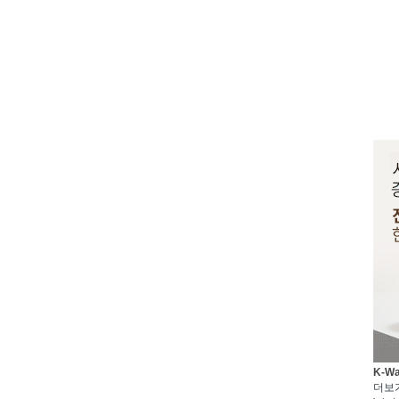
K-W
더보