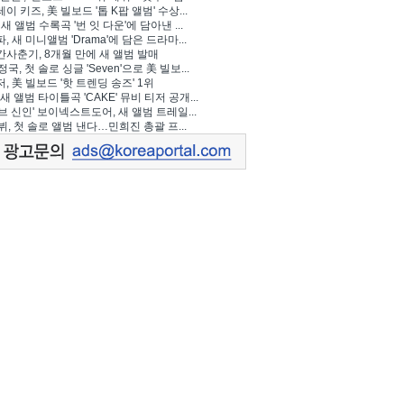
이 키즈, 美 빌보드 '톱 K팝 앨범' 수상...
 새 앨범 수록곡 '번 잇 다운'에 담아낸 ...
, 새 미니앨범 'Drama'에 담은 드라마...
사춘기, 8개월 만에 새 앨범 발매
정국, 첫 솔로 싱글 'Seven'으로 美 빌보...
, 美 빌보드 '핫 트렌딩 송즈' 1위
Y, 새 앨범 타이틀곡 'CAKE' 뮤비 티저 공개...
브 신인' 보이넥스트도어, 새 앨범 트레일...
 뷔, 첫 솔로 앨범 낸다…민희진 총괄 프...