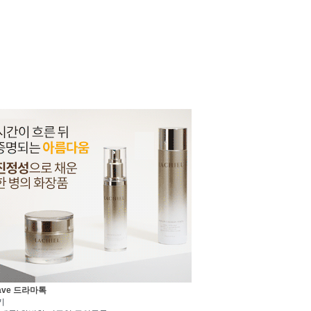
ave 드라마톡
기