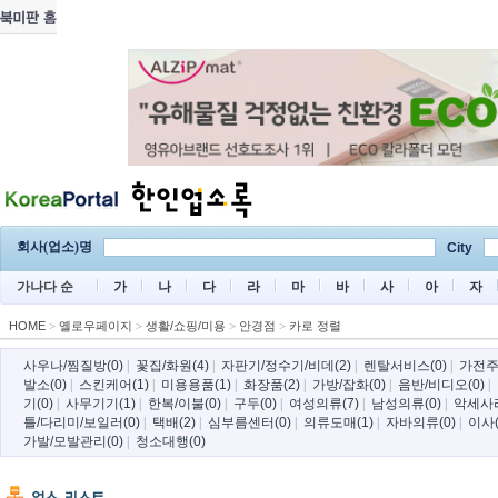
회사(업소)명
City
가나다 순
가
나
다
라
마
바
사
아
자
HOME
>
옐로우페이지
>
생활/쇼핑/미용
>
안경점
>
카로 정렬
사우나/찜질방(0)
|
꽃집/화원(4)
|
자판기/정수기/비데(2)
|
렌탈서비스(0)
|
가전주
발소(0)
|
스킨케어(1)
|
미용용품(1)
|
화장품(2)
|
가방/잡화(0)
|
음반/비디오(0)
|
기(0)
|
사무기기(1)
|
한복/이불(0)
|
구두(0)
|
여성의류(7)
|
남성의류(0)
|
악세사리
틀/다리미/보일러(0)
|
택배(2)
|
심부름센터(0)
|
의류도매(1)
|
자바의류(0)
|
이사(
가발/모발관리(0)
|
청소대행(0)