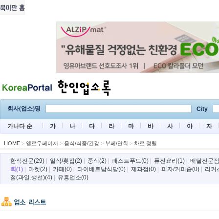
회사(업소)명
City
가나다 순
가
나
다
라
마
바
사
아
자
HOME
>
옐로우페이지
>
음식/식품/건강
>
부페/연회
>
차로 정렬
한식전문(29)
|
일식/횟집(2)
|
중식(2)
|
패스트푸드(0)
|
퓨전요리(1)
|
배달전문점(
회(1)
|
마켓(2)
|
카페(0)
|
타이베트남식당(0)
|
제과점(0)
|
피자/커피숍(0)
|
리커스
점(과일.생선)(4)
|
유흥업소(0)