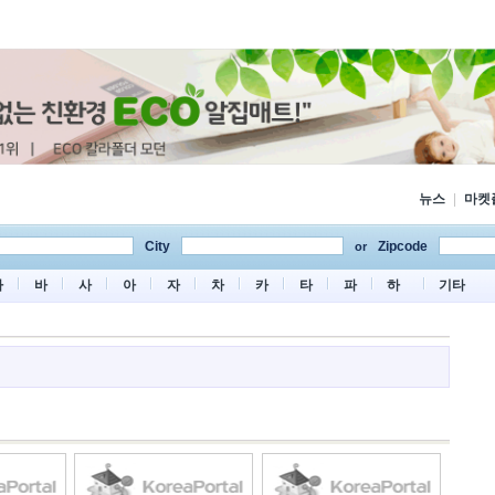
뉴스
|
마켓
City
Zipcode
or
마
바
사
아
자
차
카
타
파
하
기타