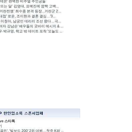
 데몬' 완벽한 비주얼 주인공들
 뜨는 달’ 김영대, 표예진에 깜짝 고백...
거란전쟁’ 최수종 본격 등장...거란군 2...
대첩' 로운, 조이현과 결혼 결심…'3...
' 이청아, 남궁민 데리러 조선 왔다…극...
여자 강남순' 배우들의 굿바이 메시지 & ...
·박규영, 학교 밖 데이트 포착 '오늘도 ...
ve 스타톡
기
골든', '빌보드 200' 2위 데뷔…첫주 K팝 ...