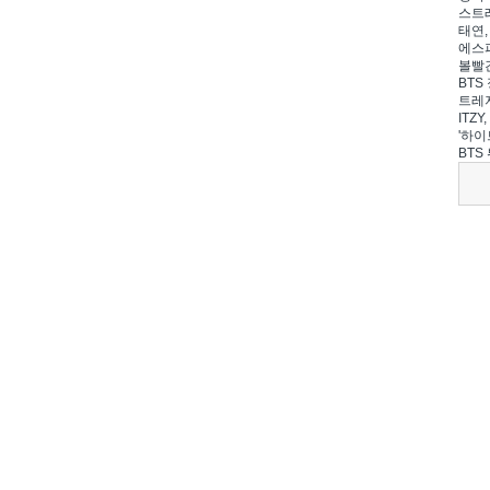
스트레
태연,
에스파
볼빨간
BTS 
트레저
ITZ
'하이
BTS