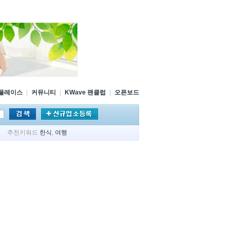
플레이스
|
커뮤니티
|
KWave 팬클럽
|
오픈보드
추천키워드
한식
,
여행