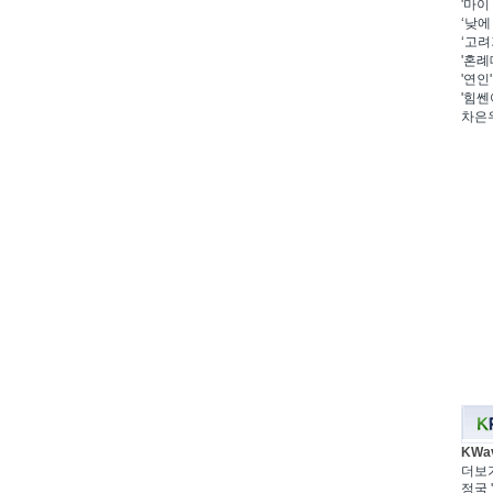
'마이
‘낮에
‘고려
'혼례
'연인
'힘쎈
차은우
KWa
더보
정국 '