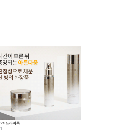
ave 드라마톡
기