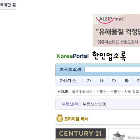
회사(업소)명
가나다 순
가
나
다
라
HOME
>
옐로우페이지
>
부동산
>
부동산
>
차로 정렬
부동산(10)
|
부동산감정(0)