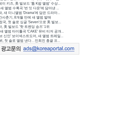
이 키즈, 美 빌보드 '톱 K팝 앨범' 수상...
 새 앨범 수록곡 '번 잇 다운'에 담아낸 ...
, 새 미니앨범 'Drama'에 담은 드라마...
사춘기, 8개월 만에 새 앨범 발매
정국, 첫 솔로 싱글 'Seven'으로 美 빌보...
, 美 빌보드 '핫 트렌딩 송즈' 1위
Y, 새 앨범 타이틀곡 'CAKE' 뮤비 티저 공개...
브 신인' 보이넥스트도어, 새 앨범 트레일...
 뷔, 첫 솔로 앨범 낸다…민희진 총괄 프...