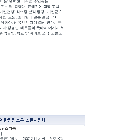
 데몬' 완벽한 비주얼 주인공들
 뜨는 달’ 김영대, 표예진에 깜짝 고백...
거란전쟁’ 최수종 본격 등장...거란군 2...
대첩' 로운, 조이현과 결혼 결심…'3...
' 이청아, 남궁민 데리러 조선 왔다…극...
여자 강남순' 배우들의 굿바이 메시지 & ...
·박규영, 학교 밖 데이트 포착 '오늘도 ...
ve 스타톡
기
골든', '빌보드 200' 2위 데뷔…첫주 K팝 ...