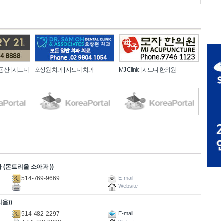
부동산 | 시드니
오상원 치과 | 시드니 치과
MJ Clinic | 시드니 한의원
 (몬트리올 소아과 ))
514-769-9669
E-mail
Website
올))
514-482-2297
E-mail