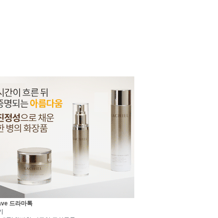
ave 드라마톡
기