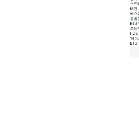
스트레
태연,
에스파
볼빨간
BTS 
트레저
ITZ
'하이
BTS