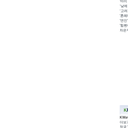
'마이
‘낮에
‘고려
'혼례
'연인
'힘쎈
차은우
KWa
더보
정국 '