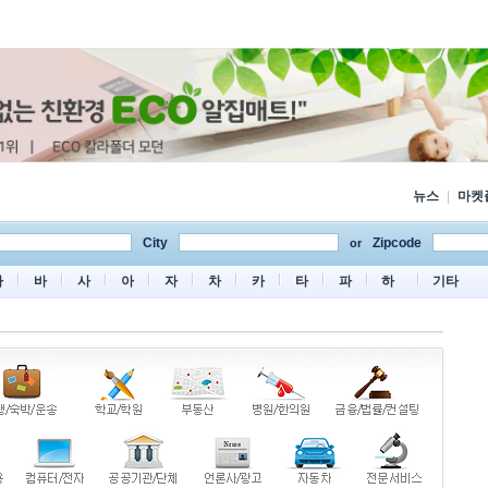
뉴스
|
마켓
City
Zipcode
or
마
바
사
아
자
차
카
타
파
하
기타