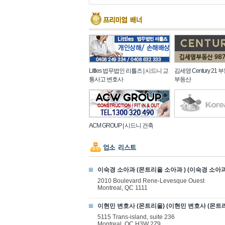
Littles 법무법인 리틀즈 | 시드니 교
김세영 Century 21 
통사고 변호사
부동산
ACM GROUP | 시드니 건축
이숙경 소아과 (몬트리올 소아과 ) (이숙경 소아과
2010 Boulevard Rene-Levesque Ouest
Montreal, QC 1111
이현민 변호사 (몬트리올) (이현민 변호사 (몬트리
5115 Trans-island, suite 236
Montreal, QC H3W 2Z9