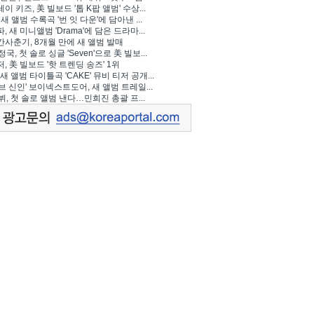
이 키즈, 美 빌보드 '톱 K팝 앨범' 수상...
 새 앨범 수록곡 '번 잇 다운'에 담아낸 ...
, 새 미니앨범 'Drama'에 담은 드라마...
사춘기, 8개월 만에 새 앨범 발매
정국, 첫 솔로 싱글 'Seven'으로 美 빌보...
, 美 빌보드 '핫 트렌딩 송즈' 1위
Y, 새 앨범 타이틀곡 'CAKE' 뮤비 티저 공개...
브 신인' 보이넥스트도어, 새 앨범 트레일...
 뷔, 첫 솔로 앨범 낸다…민희진 총괄 프...