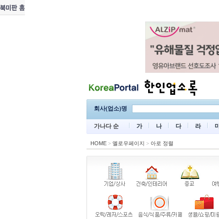
회사(업소)명
가나다 순
가
나
다
라
HOME
>
옐로우페이지
>
아로 정렬