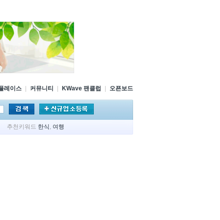
플레이스
|
커뮤니티
|
KWave 팬클럽
|
오픈보드
추천키워드
한식
,
여행