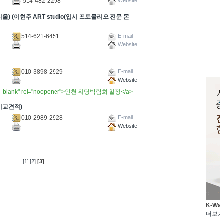
514-482-2298
Website
올) (이현주 ART studio(입시 포토몰리오 전문 몬
514-621-6451
E-mail
Website
010-3898-2929
E-mail
Website
target="_blank" rel="noopener">인천 웨딩박람회 일정</a>
비교견적)
010-2989-2928
E-mail
Website
[1]
[2]
[3]
K-W
더보