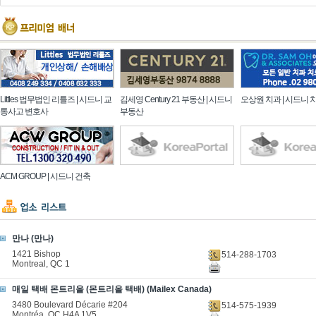
Littles 법무법인 리틀즈 | 시드니 교
김세영 Century 21 부동산 | 시드니
오상원 치과 | 시드니 
통사고 변호사
부동산
ACM GROUP | 시드니 건축
만나 (만나)
1421 Bishop
514-288-1703
Montreal, QC 1
매일 택배 몬트리올 (몬트리올 택배) (Mailex Canada)
3480 Boulevard Décarie #204
514-575-1939
Montréa, QC H4A 1V5