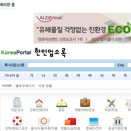
회사(업소)명
City
가나다 순
가
나
다
라
마
바
사
아
자
HOME
>
옐로우페이지
>
마로 정렬