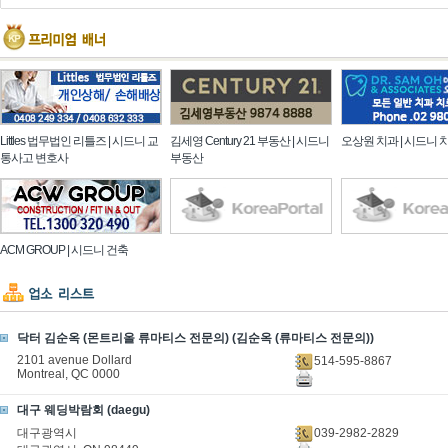
Littles 법무법인 리틀즈 | 시드니 교
김세영 Century 21 부동산 | 시드니
오상원 치과 | 시드니 
통사고 변호사
부동산
ACM GROUP | 시드니 건축
닥터 김순옥 (몬트리올 류마티스 전문의) (김순옥 (류마티스 전문의))
2101 avenue Dollard
514-595-8867
Montreal, QC 0000
대구 웨딩박람회 (daegu)
039-2982-2829
대구광역시