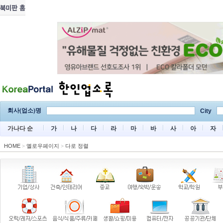
회사(업소)명
City
가나다 순
가
나
다
라
마
바
사
아
자
HOME
>
옐로우페이지
>
다로 정렬