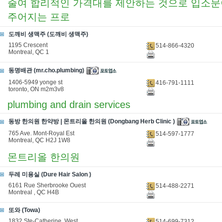
줄여 합리적인 가격대를 제안하는 것으로 입소문이
주어지는 프로
도깨비 생맥주 (도깨비 생맥주)
1195 Crescent
514-866-4320
Montreal, QC 1
동명배관 (mr.cho.plumbing)
1406-5949 yonge st
416-791-1111
toronto, ON m2m3v8
plumbing and drain services
동방 한의원 한약방 | 몬트리올 한의원 (Dongbang Herb Clinic )
765 Ave. Mont-Royal Est
514-597-1777
Montreal, QC H2J 1W8
몬트리올 한의원
두레 미용실 (Dure Hair Salon )
6161 Rue Sherbrooke Ouest
514-488-2271
Montreal , QC H4B
또와 (Towa)
1832 Ste-Catherine. West
514-699-7312