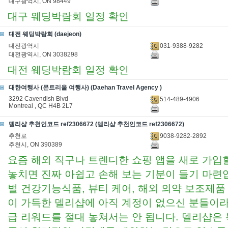
대구광역시, ON 98449
대구 웨딩박람회 일정 확인
대전 웨딩박람회 (daejeon)
031-9388-9282
대전광역시
대전광역시, ON 3038298
대전 웨딩박람회 일정 확인
대한여행사 (몬트리올 여행사) (Daehan Travel Agency )
3292 Cavendish Blvd
514-489-4906
Montreal , QC H4B 2L7
델리샵 추천인코드 ref2306672 (델리샵 추천인코드 ref2306672)
9038-9282-2892
추천로
추천시, ON 390389
요즘 해외 직구나 트렌디한 쇼핑 앱을 새로 가입할
놓치면 진짜 아쉽고 손해 보는 기분이 들기 마련입
벌 건강기능식품, 뷰티 케어, 해외 의약 보조제품
이 가득한 델리샵에 아직 계정이 없으신 분들이라
급 리워드를 절대 놓쳐서는 안 됩니다. 델리샵은