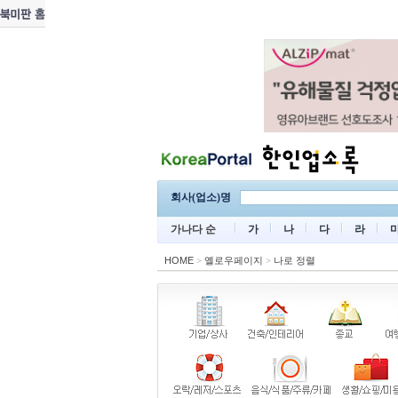
회사(업소)명
가나다 순
가
나
다
라
HOME
>
옐로우페이지
>
나로 정렬