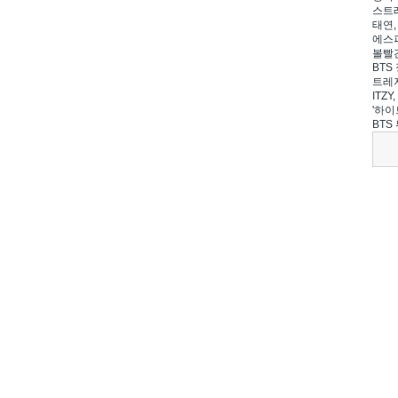
스트레
태연,
에스파
볼빨간
BTS 
트레저
ITZ
'하이
BTS