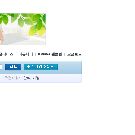
플레이스
|
커뮤니티
|
KWave 팬클럽
|
오픈보드
추천키워드
한식
,
여행