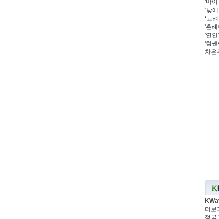
'마이
‘낮에
‘고려
'혼례
'연인
'힘쎈
차은우
KWa
더보
정국 '