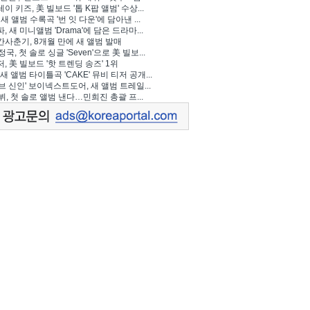
이 키즈, 美 빌보드 '톱 K팝 앨범' 수상...
 새 앨범 수록곡 '번 잇 다운'에 담아낸 ...
, 새 미니앨범 'Drama'에 담은 드라마...
사춘기, 8개월 만에 새 앨범 발매
정국, 첫 솔로 싱글 'Seven'으로 美 빌보...
, 美 빌보드 '핫 트렌딩 송즈' 1위
Y, 새 앨범 타이틀곡 'CAKE' 뮤비 티저 공개...
브 신인' 보이넥스트도어, 새 앨범 트레일...
 뷔, 첫 솔로 앨범 낸다…민희진 총괄 프...