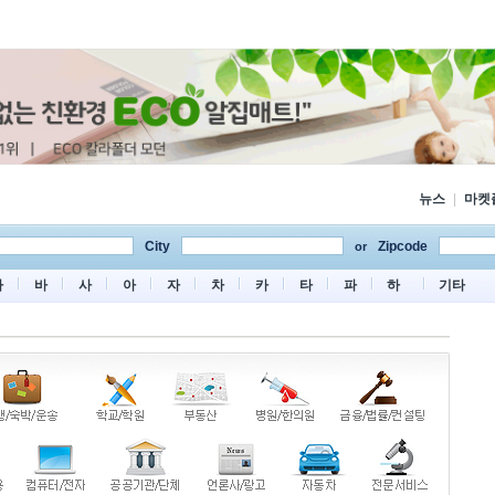
뉴스
|
마켓
City
Zipcode
or
마
바
사
아
자
차
카
타
파
하
기타