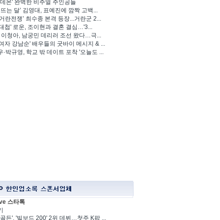
 데몬' 완벽한 비주얼 주인공들
 뜨는 달’ 김영대, 표예진에 깜짝 고백...
거란전쟁’ 최수종 본격 등장...거란군 2...
대첩' 로운, 조이현과 결혼 결심…'3...
' 이청아, 남궁민 데리러 조선 왔다…극...
여자 강남순' 배우들의 굿바이 메시지 & ...
·박규영, 학교 밖 데이트 포착 '오늘도 ...
ve 스타톡
기
골든', '빌보드 200' 2위 데뷔…첫주 K팝 ...