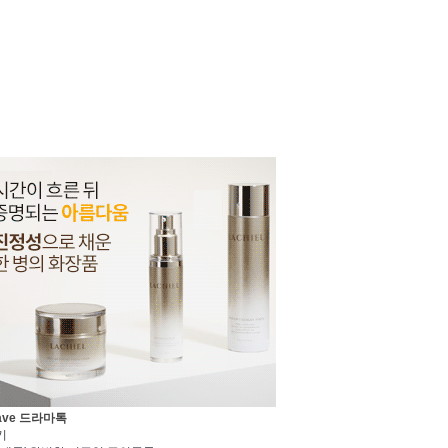
ave 드라마톡
기