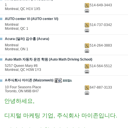
1
514-649-3443
Montreal, QC H1V 1X5
AUTO center Vi (AUTO center Vi)
Montreal
514-737-0342
Montreal, QC 1
Acura (딜러) 김수홍 (Acura)
Montreal
514-264-3883
Montreal, ON 1
Auto Math 자동차 운전 학원 (Auto Math Driving School)
5257 Queen Mary #6
514-564-5512
Montreal, QC H3W 1Y3
A주식회사 마이존 (Maizonweb)
10 Four Seasons Place
647-887-3133
Toronto, ON M9B 6H7
안녕하세요,
디지털 마케팅 기업, 주식회사 마이존입니다.