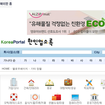
회사(업소)명
City
가나다 순
가
나
다
라
마
바
사
아
자
HOME
>
옐로우페이지
>
기타 정렬