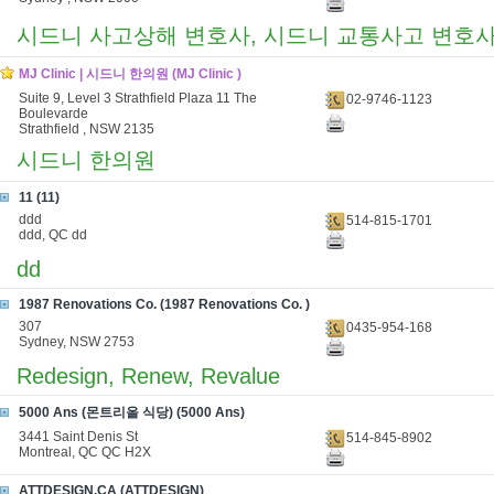
시드니 사고상해 변호사, 시드니 교통사고 변호
MJ Clinic | 시드니 한의원 (MJ Clinic )
Suite 9, Level 3 Strathfield Plaza 11 The
02-9746-1123
Boulevarde
Strathfield , NSW 2135
시드니 한의원
11 (11)
ddd
514-815-1701
ddd, QC dd
dd
1987 Renovations Co. (1987 Renovations Co. )
307
0435-954-168
Sydney, NSW 2753
Redesign, Renew, Revalue
5000 Ans (몬트리올 식당) (5000 Ans)
3441 Saint Denis St
514-845-8902
Montreal, QC QC H2X
ATTDESIGN.CA (ATTDESIGN)