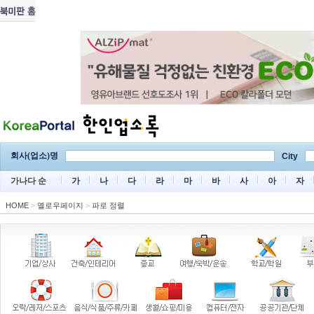
회사(업소)명
City
가나다 순
가
나
다
라
마
바
사
아
자
HOME
>
옐로우페이지
>
파로 정렬