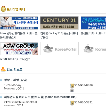
Littles 법무법인 리틀즈 | 시드니 교
김세영 Century 21 부동산 | 시드니
오상원 치과 | 시드니 
통사고 변호사
부동산
ACM GROUP | 시드니 건축
팡팡 노래방 (팡팡)
1226 Mackay.
514-938-8886
Montreal , QC 1
피부관리실 아이리스 (몬트리올) (salon d'esthetique iris)
2128 st-mathiue montreal
514-830-3891
montreal, QC 1