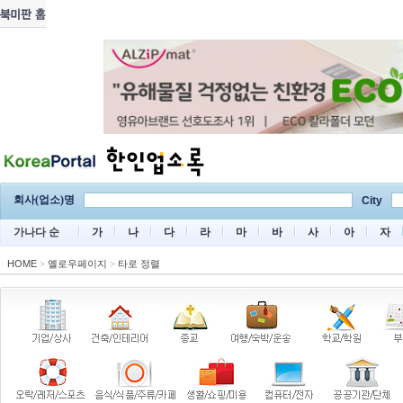
회사(업소)명
City
가나다 순
가
나
다
라
마
바
사
아
자
HOME
>
옐로우페이지
>
타로 정렬